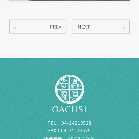
PREV
NEXT
OACHSI
TEL：
04-24213528
FAX：
04-24213529
服務時間：
08:30-17:30