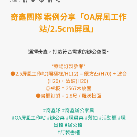
分享：
奇鑫團隊 案例分享「OA屏風工作
站/2.5cm屏風」
聯絡我們
目錄下載
2023 ©
奇鑫家具
All RIGHT RESERVE
選擇奇鑫，打造符合需求的辦公空間~
網站設計
IBEST
*案場訂製參考*
●2.5屏風工作站(陽極框/H112) = 銀方凸(H70) + 波音
(H20) + 清玻(H20)
◎桌板 = 2567木紋面
●書櫃訂製 = 2.8尺 / 羅漢松面
#奇鑫隊 #奇鑫辦公家具
#OA屏風工作站 #辦公桌 #職員桌 #薄抽 #活動櫃 #職
員椅 #辦公椅
#訂製書櫃