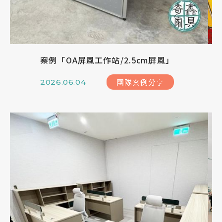
恭迎 萬和宮聖四媽祖蒞臨
奇鑫公告
2024.05.29