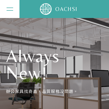
OACHSI
關於奇鑫
Always
辦公家具
New!
居家家具
精選案例
辦公家具找奇鑫，品質服務沒問題。
最新消息