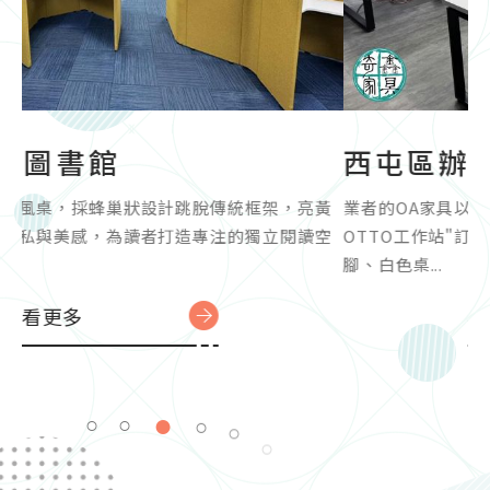
西屯區辦公室
黃
業者的OA家具以 經典黑白配 來打造辦公空間。"開放式
倉
空
OTTO工作站"訂製「16人對坐職員桌」，選配：烤黑桌
花
腳、白色桌...
隔間
看更多