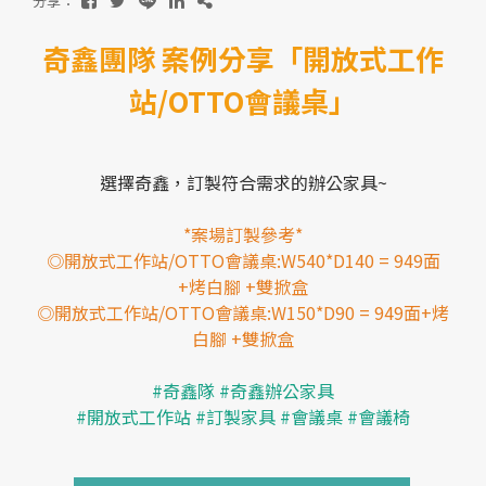
分享：
奇鑫團隊 案例分享「開放式工作
站/OTTO會議桌」
聯絡我們
目錄下載
2023 ©
奇鑫家具
All RIGHT RESERVE
選擇奇鑫，訂製符合需求的辦公家具~
網站設計
IBEST
*案場訂製參考*
◎開放式工作站/OTTO會議桌:W540*D140 = 949面
+烤白腳 +雙掀盒
◎開放式工作站/OTTO會議桌:W150*D90 = 949面+烤
白腳 +雙掀盒
#奇鑫隊 #奇鑫辦公家具
#開放式工作站 #訂製家具 #會議桌 #會議椅