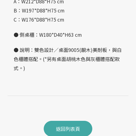
A：W212*D88*H75 cm
B：W197*D88*H75 cm
C：W176*D88*H75 cm
● 側桌櫃：W180*D40*H63 cm
● 說明：
雙色設計／桌面9005(靚木)美耐板，與白
色櫃體搭配。(*另有桌面胡桃木色與灰櫃體搭配款
式。)
返回列表頁