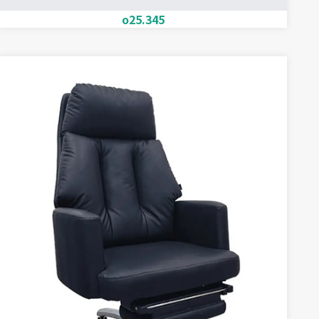
o25.345