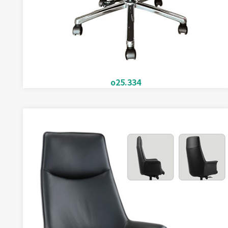
o25.334