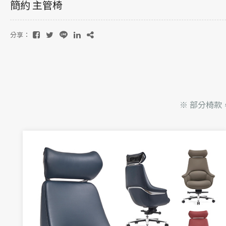
簡約 主管椅
分享：
※ 部分椅款