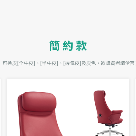
聯絡我們
目錄下載
簡 約 款
2023 ©
奇鑫家具
All RIGHT RESERVE
網站設計
IBEST
，可換皮[全牛皮]、[半牛皮]、[透氣皮]及皮色，欲購買者請洽