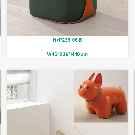
HyP239-06.B
—————————————
W46*D36*H40 cm