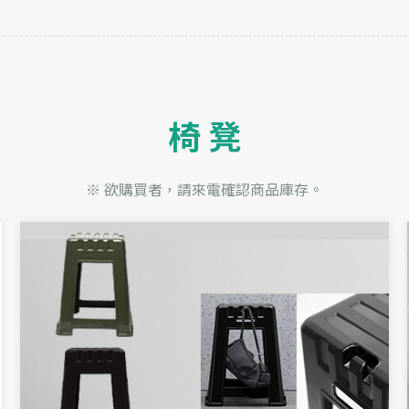
聯絡我們
目錄下載
椅 凳
2023 ©
奇鑫家具
All RIGHT RESERVE
網站設計
IBEST
※ 欲購買者，請來電確認商品庫存。