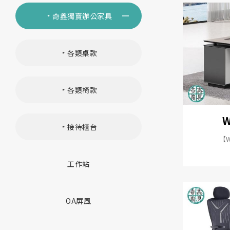
﹡奇鑫獨賣辦公家具
﹡各類桌款
﹡各類椅款
W
﹡接待櫃台
【W
工作站
OA屏風