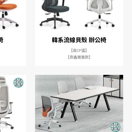
椅
韓系流線貝殼 辦公椅
【高CP值】
【奇鑫獨賣款】