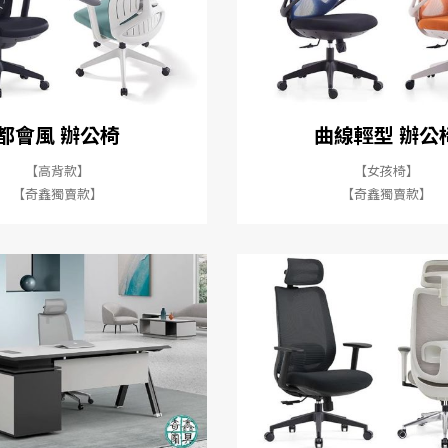
都會風 辦公椅
曲線輕型 辦公
【高背款】
【女孩椅】
【奇鑫獨賣款】
【奇鑫獨賣款】