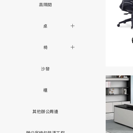
高隔間
桌
椅
沙發
櫃
其他辦公周邊
辦公室統包裝潢工程