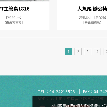
VT主管桌1816
人魚尾 辦公
【W180 cm】
【標配版】【高配版
【奇鑫獨賣款】
【奇鑫獨賣款】
1
2
3
4
TEL：
04-24213528
FAX：
04-24
ADD：
台中市北屯區昌平路三段21號
依據歐盟施行的個人資料保護法，