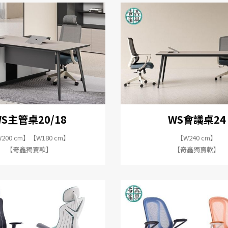
聯絡我們
目錄下載
2023 ©
奇鑫家具
All RIGHT RESERVE
網站設計
IBEST
S主管桌20/18
WS會議桌24
200 cm】【W180 cm】
【W240 cm】
【奇鑫獨賣款】
【奇鑫獨賣款】